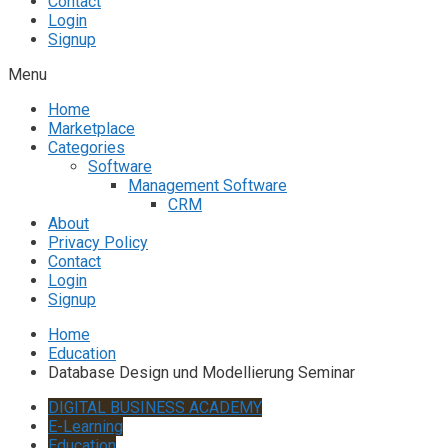
Contact
Login
Signup
Menu
Home
Marketplace
Categories
Software
Management Software
CRM
About
Privacy Policy
Contact
Login
Signup
Home
Education
Database Design und Modellierung Seminar
DIGITAL BUSINESS ACADEMY
E-Learning
Education