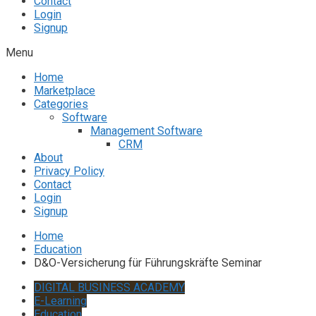
Contact
Login
Signup
Menu
Home
Marketplace
Categories
Software
Management Software
CRM
About
Privacy Policy
Contact
Login
Signup
Home
Education
D&O-Versicherung für Führungskräfte Seminar
DIGITAL BUSINESS ACADEMY
E-Learning
Education