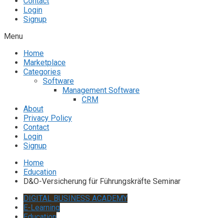
Contact
Login
Signup
Menu
Home
Marketplace
Categories
Software
Management Software
CRM
About
Privacy Policy
Contact
Login
Signup
Home
Education
D&O-Versicherung für Führungskräfte Seminar
DIGITAL BUSINESS ACADEMY
E-Learning
Education