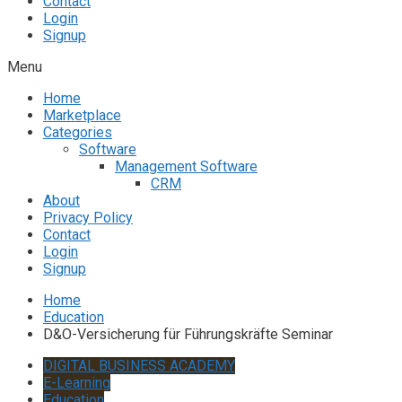
Contact
Login
Signup
Menu
Home
Marketplace
Categories
Software
Management Software
CRM
About
Privacy Policy
Contact
Login
Signup
Home
Education
D&O-Versicherung für Führungskräfte Seminar
DIGITAL BUSINESS ACADEMY
E-Learning
Education