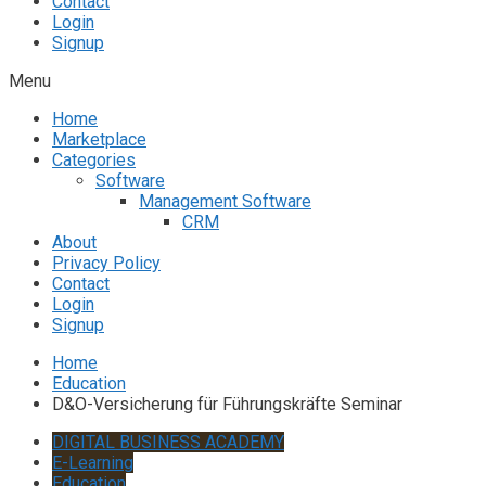
Contact
Login
Signup
Menu
Home
Marketplace
Categories
Software
Management Software
CRM
About
Privacy Policy
Contact
Login
Signup
Home
Education
D&O-Versicherung für Führungskräfte Seminar
DIGITAL BUSINESS ACADEMY
E-Learning
Education