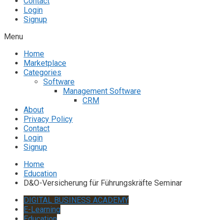
Contact
Login
Signup
Menu
Home
Marketplace
Categories
Software
Management Software
CRM
About
Privacy Policy
Contact
Login
Signup
Home
Education
D&O-Versicherung für Führungskräfte Seminar
DIGITAL BUSINESS ACADEMY
E-Learning
Education