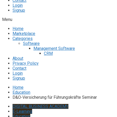
Contact
Login
Signup
Menu
Home
Marketplace
Categories
Software
Management Software
CRM
About
Privacy Policy
Contact
Login
Signup
Home
Education
D&O-Versicherung für Führungskräfte Seminar
DIGITAL BUSINESS ACADEMY
E-Learning
Education