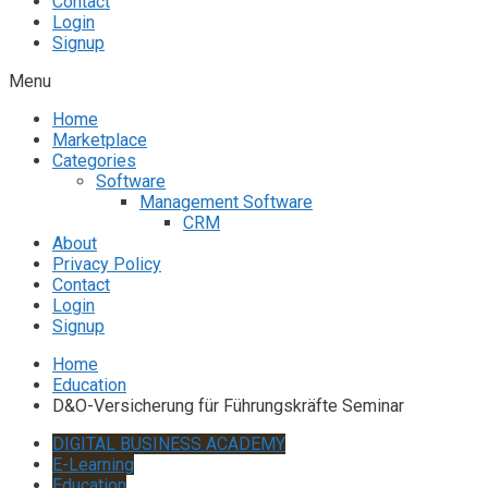
Contact
Login
Signup
Menu
Home
Marketplace
Categories
Software
Management Software
CRM
About
Privacy Policy
Contact
Login
Signup
Home
Education
D&O-Versicherung für Führungskräfte Seminar
DIGITAL BUSINESS ACADEMY
E-Learning
Education