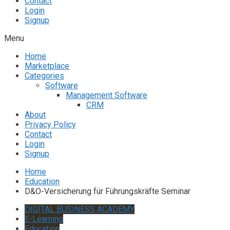
Contact
Login
Signup
Menu
Home
Marketplace
Categories
Software
Management Software
CRM
About
Privacy Policy
Contact
Login
Signup
Home
Education
D&O-Versicherung für Führungskräfte Seminar
DIGITAL BUSINESS ACADEMY
E-Learning
Education