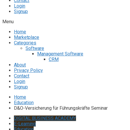
Contact
Login
Signup
Menu
Home
Marketplace
Categories
Software
Management Software
CRM
About
Privacy Policy
Contact
Login
Signup
Home
Education
D&O-Versicherung für Führungskräfte Seminar
DIGITAL BUSINESS ACADEMY
E-Learning
Education