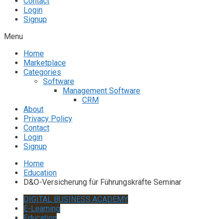
Contact
Login
Signup
Menu
Home
Marketplace
Categories
Software
Management Software
CRM
About
Privacy Policy
Contact
Login
Signup
Home
Education
D&O-Versicherung für Führungskräfte Seminar
DIGITAL BUSINESS ACADEMY
E-Learning
Education