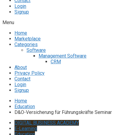
Contact
Login
Signup
Menu
Home
Marketplace
Categories
Software
Management Software
CRM
About
Privacy Policy
Contact
Login
Signup
Home
Education
D&O-Versicherung für Führungskräfte Seminar
DIGITAL BUSINESS ACADEMY
E-Learning
Education