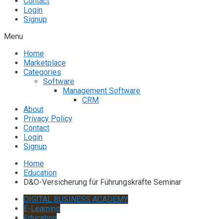
Contact
Login
Signup
Menu
Home
Marketplace
Categories
Software
Management Software
CRM
About
Privacy Policy
Contact
Login
Signup
Home
Education
D&O-Versicherung für Führungskräfte Seminar
DIGITAL BUSINESS ACADEMY
E-Learning
Education