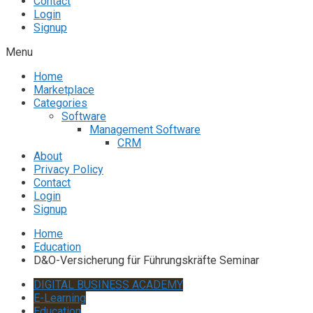
Contact
Login
Signup
Menu
Home
Marketplace
Categories
Software
Management Software
CRM
About
Privacy Policy
Contact
Login
Signup
Home
Education
D&O-Versicherung für Führungskräfte Seminar
DIGITAL BUSINESS ACADEMY
E-Learning
Education