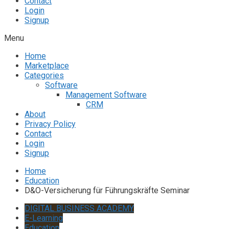
Contact
Login
Signup
Menu
Home
Marketplace
Categories
Software
Management Software
CRM
About
Privacy Policy
Contact
Login
Signup
Home
Education
D&O-Versicherung für Führungskräfte Seminar
DIGITAL BUSINESS ACADEMY
E-Learning
Education