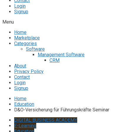
Contact
Login
Signup
Menu
Home
Marketplace
Categories
Software
Management Software
CRM
About
Privacy Policy
Contact
Login
Signup
Home
Education
D&O-Versicherung für Führungskräfte Seminar
DIGITAL BUSINESS ACADEMY
E-Learning
Education