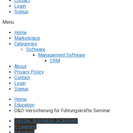
Contact
Login
Signup
Menu
Home
Marketplace
Categories
Software
Management Software
CRM
About
Privacy Policy
Contact
Login
Signup
Home
Education
D&O-Versicherung für Führungskräfte Seminar
DIGITAL BUSINESS ACADEMY
E-Learning
Education