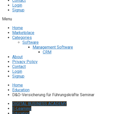
Contact
Login
Signup
Menu
Home
Marketplace
Categories
Software
Management Software
CRM
About
Privacy Policy
Contact
Login
Signup
Home
Education
D&O-Versicherung für Führungskräfte Seminar
DIGITAL BUSINESS ACADEMY
E-Learning
Education