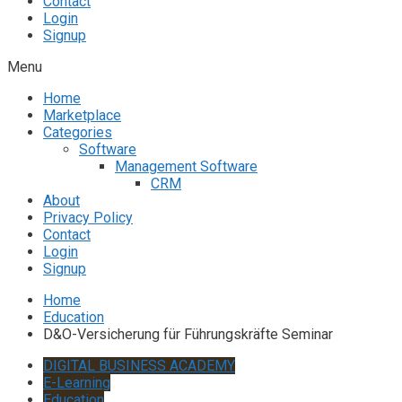
Contact
Login
Signup
Menu
Home
Marketplace
Categories
Software
Management Software
CRM
About
Privacy Policy
Contact
Login
Signup
Home
Education
D&O-Versicherung für Führungskräfte Seminar
DIGITAL BUSINESS ACADEMY
E-Learning
Education