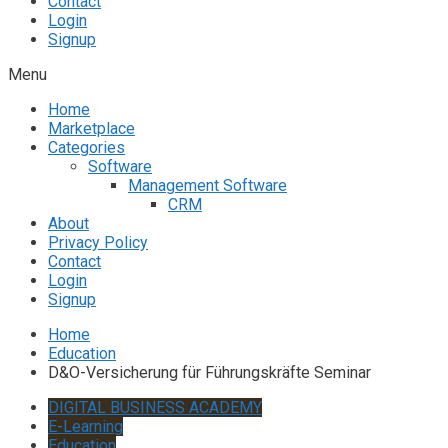
Contact
Login
Signup
Menu
Home
Marketplace
Categories
Software
Management Software
CRM
About
Privacy Policy
Contact
Login
Signup
Home
Education
D&O-Versicherung für Führungskräfte Seminar
DIGITAL BUSINESS ACADEMY
E-Learning
Education