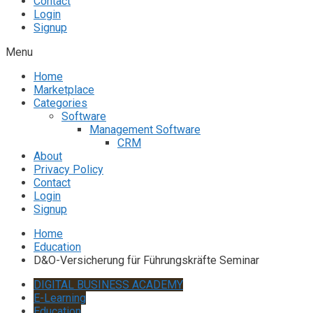
Contact
Login
Signup
Menu
Home
Marketplace
Categories
Software
Management Software
CRM
About
Privacy Policy
Contact
Login
Signup
Home
Education
D&O-Versicherung für Führungskräfte Seminar
DIGITAL BUSINESS ACADEMY
E-Learning
Education