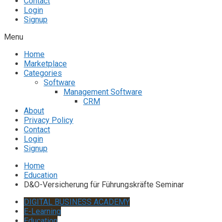
Contact
Login
Signup
Menu
Home
Marketplace
Categories
Software
Management Software
CRM
About
Privacy Policy
Contact
Login
Signup
Home
Education
D&O-Versicherung für Führungskräfte Seminar
DIGITAL BUSINESS ACADEMY
E-Learning
Education