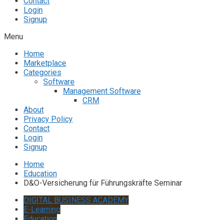
Contact
Login
Signup
Menu
Home
Marketplace
Categories
Software
Management Software
CRM
About
Privacy Policy
Contact
Login
Signup
Home
Education
D&O-Versicherung für Führungskräfte Seminar
DIGITAL BUSINESS ACADEMY
E-Learning
Education