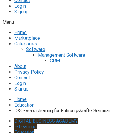
Contact
Login
Signup
Menu
Home
Marketplace
Categories
Software
Management Software
CRM
About
Privacy Policy
Contact
Login
Signup
Home
Education
D&O-Versicherung für Führungskräfte Seminar
DIGITAL BUSINESS ACADEMY
E-Learning
Education