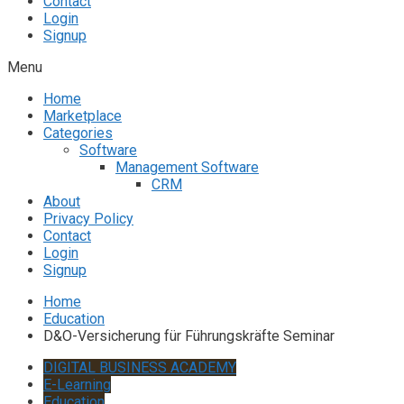
Contact
Login
Signup
Menu
Home
Marketplace
Categories
Software
Management Software
CRM
About
Privacy Policy
Contact
Login
Signup
Home
Education
D&O-Versicherung für Führungskräfte Seminar
DIGITAL BUSINESS ACADEMY
E-Learning
Education