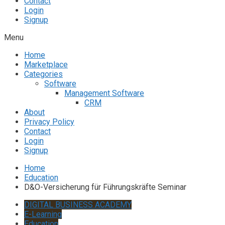
Contact
Login
Signup
Menu
Home
Marketplace
Categories
Software
Management Software
CRM
About
Privacy Policy
Contact
Login
Signup
Home
Education
D&O-Versicherung für Führungskräfte Seminar
DIGITAL BUSINESS ACADEMY
E-Learning
Education