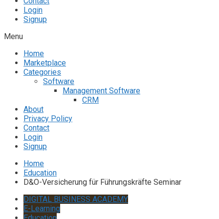
Contact
Login
Signup
Menu
Home
Marketplace
Categories
Software
Management Software
CRM
About
Privacy Policy
Contact
Login
Signup
Home
Education
D&O-Versicherung für Führungskräfte Seminar
DIGITAL BUSINESS ACADEMY
E-Learning
Education