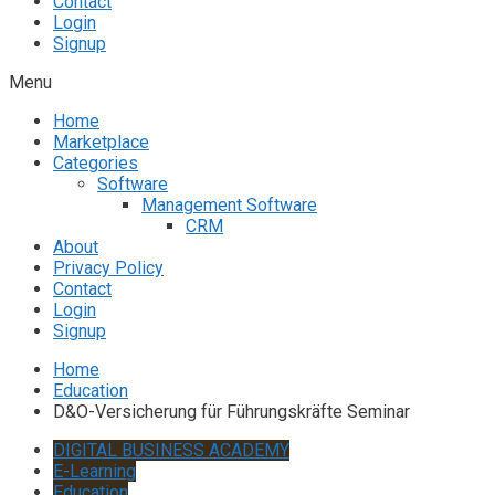
Contact
Login
Signup
Menu
Home
Marketplace
Categories
Software
Management Software
CRM
About
Privacy Policy
Contact
Login
Signup
Home
Education
D&O-Versicherung für Führungskräfte Seminar
DIGITAL BUSINESS ACADEMY
E-Learning
Education