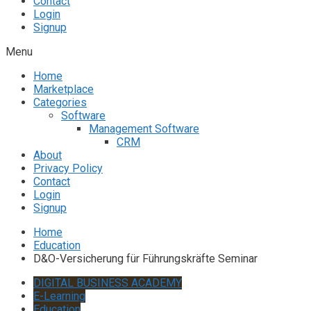
Contact
Login
Signup
Menu
Home
Marketplace
Categories
Software
Management Software
CRM
About
Privacy Policy
Contact
Login
Signup
Home
Education
D&O-Versicherung für Führungskräfte Seminar
DIGITAL BUSINESS ACADEMY
E-Learning
Education