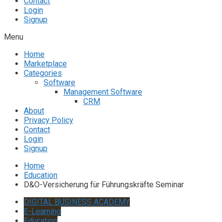
Contact
Login
Signup
Menu
Home
Marketplace
Categories
Software
Management Software
CRM
About
Privacy Policy
Contact
Login
Signup
Home
Education
D&O-Versicherung für Führungskräfte Seminar
DIGITAL BUSINESS ACADEMY
E-Learning
Education