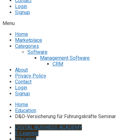
Contact
Login
Signup
Menu
Home
Marketplace
Categories
Software
Management Software
CRM
About
Privacy Policy
Contact
Login
Signup
Home
Education
D&O-Versicherung für Führungskräfte Seminar
DIGITAL BUSINESS ACADEMY
E-Learning
Education