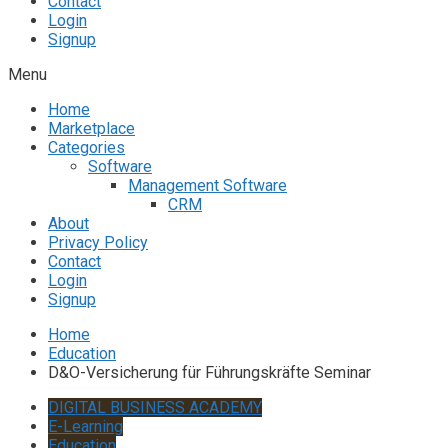
Contact
Login
Signup
Menu
Home
Marketplace
Categories
Software
Management Software
CRM
About
Privacy Policy
Contact
Login
Signup
Home
Education
D&O-Versicherung für Führungskräfte Seminar
DIGITAL BUSINESS ACADEMY
E-Learning
Education