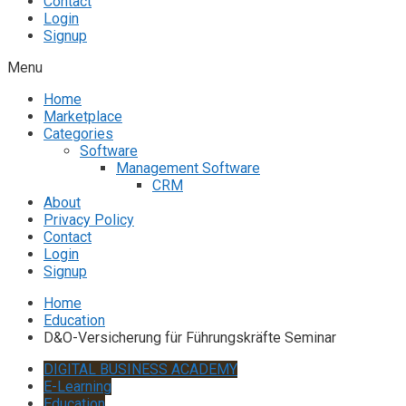
Contact
Login
Signup
Menu
Home
Marketplace
Categories
Software
Management Software
CRM
About
Privacy Policy
Contact
Login
Signup
Home
Education
D&O-Versicherung für Führungskräfte Seminar
DIGITAL BUSINESS ACADEMY
E-Learning
Education