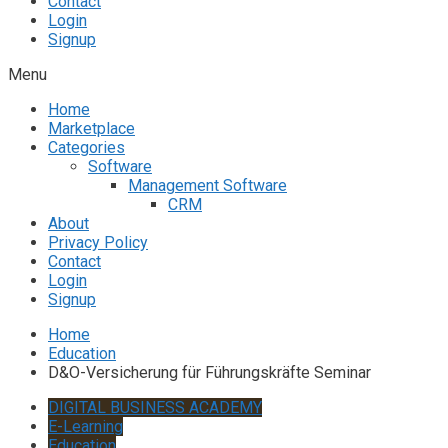
Contact
Login
Signup
Menu
Home
Marketplace
Categories
Software
Management Software
CRM
About
Privacy Policy
Contact
Login
Signup
Home
Education
D&O-Versicherung für Führungskräfte Seminar
DIGITAL BUSINESS ACADEMY
E-Learning
Education