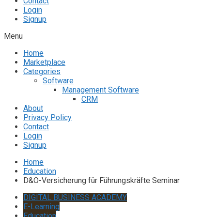
Contact
Login
Signup
Menu
Home
Marketplace
Categories
Software
Management Software
CRM
About
Privacy Policy
Contact
Login
Signup
Home
Education
D&O-Versicherung für Führungskräfte Seminar
DIGITAL BUSINESS ACADEMY
E-Learning
Education