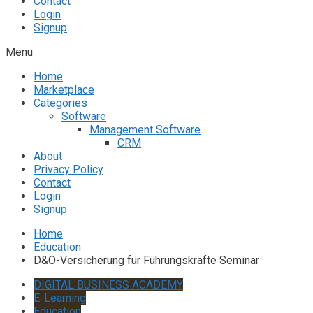
Contact
Login
Signup
Menu
Home
Marketplace
Categories
Software
Management Software
CRM
About
Privacy Policy
Contact
Login
Signup
Home
Education
D&O-Versicherung für Führungskräfte Seminar
DIGITAL BUSINESS ACADEMY
E-Learning
Education