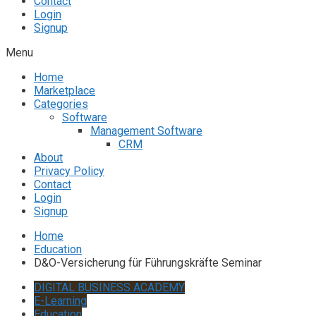
Contact
Login
Signup
Menu
Home
Marketplace
Categories
Software
Management Software
CRM
About
Privacy Policy
Contact
Login
Signup
Home
Education
D&O-Versicherung für Führungskräfte Seminar
DIGITAL BUSINESS ACADEMY
E-Learning
Education