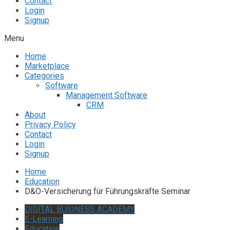
Contact
Login
Signup
Menu
Home
Marketplace
Categories
Software
Management Software
CRM
About
Privacy Policy
Contact
Login
Signup
Home
Education
D&O-Versicherung für Führungskräfte Seminar
DIGITAL BUSINESS ACADEMY
E-Learning
Education