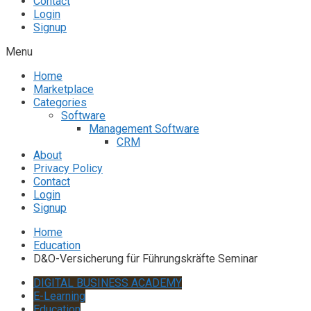
Contact
Login
Signup
Menu
Home
Marketplace
Categories
Software
Management Software
CRM
About
Privacy Policy
Contact
Login
Signup
Home
Education
D&O-Versicherung für Führungskräfte Seminar
DIGITAL BUSINESS ACADEMY
E-Learning
Education