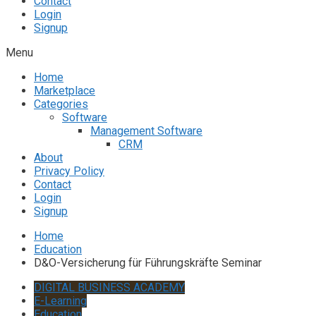
Contact
Login
Signup
Menu
Home
Marketplace
Categories
Software
Management Software
CRM
About
Privacy Policy
Contact
Login
Signup
Home
Education
D&O-Versicherung für Führungskräfte Seminar
DIGITAL BUSINESS ACADEMY
E-Learning
Education