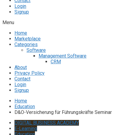
Contact
Login
Signup
Menu
Home
Marketplace
Categories
Software
Management Software
CRM
About
Privacy Policy
Contact
Login
Signup
Home
Education
D&O-Versicherung für Führungskräfte Seminar
DIGITAL BUSINESS ACADEMY
E-Learning
Education