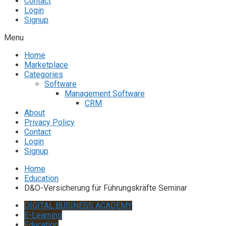
Contact
Login
Signup
Menu
Home
Marketplace
Categories
Software
Management Software
CRM
About
Privacy Policy
Contact
Login
Signup
Home
Education
D&O-Versicherung für Führungskräfte Seminar
DIGITAL BUSINESS ACADEMY
E-Learning
Education