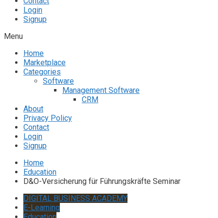
Contact
Login
Signup
Menu
Home
Marketplace
Categories
Software
Management Software
CRM
About
Privacy Policy
Contact
Login
Signup
Home
Education
D&O-Versicherung für Führungskräfte Seminar
DIGITAL BUSINESS ACADEMY
E-Learning
Education