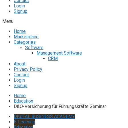
Contact
Login
Signup
Menu
Home
Marketplace
Categories
Software
Management Software
CRM
About
Privacy Policy
Contact
Login
Signup
Home
Education
D&O-Versicherung für Führungskräfte Seminar
DIGITAL BUSINESS ACADEMY
E-Learning
Education