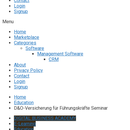
Contact
Login
Signup
Menu
Home
Marketplace
Categories
Software
Management Software
CRM
About
Privacy Policy
Contact
Login
Signup
Home
Education
D&O-Versicherung für Führungskräfte Seminar
DIGITAL BUSINESS ACADEMY
E-Learning
Education