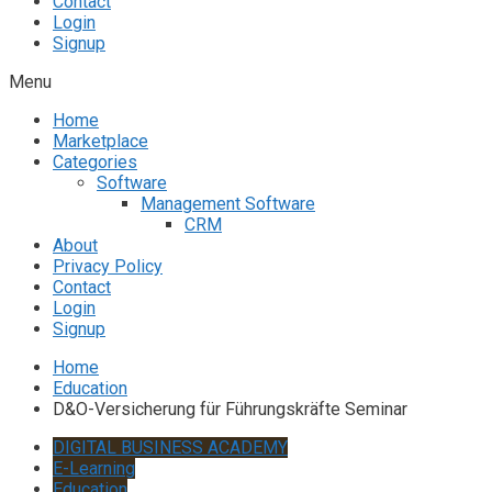
Contact
Login
Signup
Menu
Home
Marketplace
Categories
Software
Management Software
CRM
About
Privacy Policy
Contact
Login
Signup
Home
Education
D&O-Versicherung für Führungskräfte Seminar
DIGITAL BUSINESS ACADEMY
E-Learning
Education