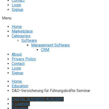
Contact
Login
Signup
Menu
Home
Marketplace
Categories
Software
Management Software
CRM
About
Privacy Policy
Contact
Login
Signup
Home
Education
D&O-Versicherung für Führungskräfte Seminar
DIGITAL BUSINESS ACADEMY
E-Learning
Education