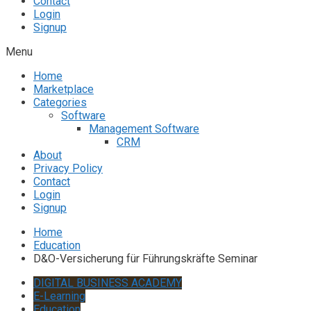
Contact
Login
Signup
Menu
Home
Marketplace
Categories
Software
Management Software
CRM
About
Privacy Policy
Contact
Login
Signup
Home
Education
D&O-Versicherung für Führungskräfte Seminar
DIGITAL BUSINESS ACADEMY
E-Learning
Education