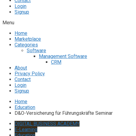
Contact
Login
Signup
Menu
Home
Marketplace
Categories
Software
Management Software
CRM
About
Privacy Policy
Contact
Login
Signup
Home
Education
D&O-Versicherung für Führungskräfte Seminar
DIGITAL BUSINESS ACADEMY
E-Learning
Education