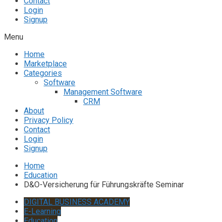
Contact
Login
Signup
Menu
Home
Marketplace
Categories
Software
Management Software
CRM
About
Privacy Policy
Contact
Login
Signup
Home
Education
D&O-Versicherung für Führungskräfte Seminar
DIGITAL BUSINESS ACADEMY
E-Learning
Education